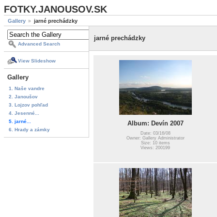
FOTKY.JANOUSOV.SK
Gallery
jarné prechádzky
jarné prechádzky
Advanced Search
View Slideshow
Gallery
1. Naše vandre
2. Janoušov
3. Lojzov pohľad
4. Jesenné...
5. jarné...
Album: Devín 2007
6. Hrady a zámky
Date: 03/16/08
Owner: Gallery Administrator
Size: 10 items
Views: 200199