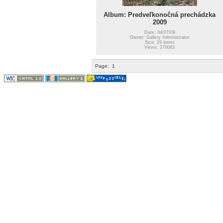
Album: Predveľkonočná prechádzka
2009
Date: 04/07/09
Owner: Gallery Administrator
Size: 29 items
Views: 270083
Page:
1