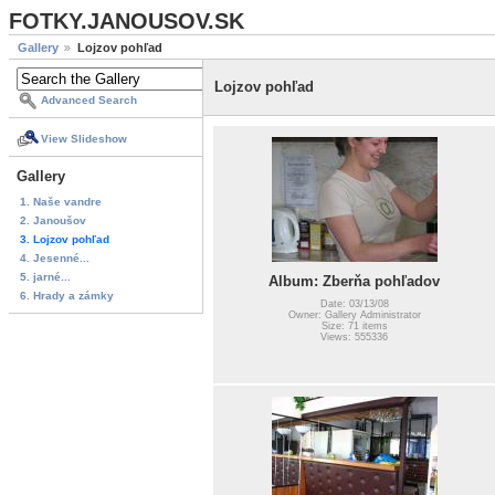
FOTKY.JANOUSOV.SK
Gallery
Lojzov pohľad
Lojzov pohľad
Advanced Search
View Slideshow
Gallery
1. Naše vandre
2. Janoušov
3. Lojzov pohľad
4. Jesenné...
5. jarné...
Album: Zberňa pohľadov
6. Hrady a zámky
Date: 03/13/08
Owner: Gallery Administrator
Size: 71 items
Views: 555336