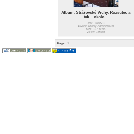
Album: Strážovské Vrchy, Rozsutec a
tak ...okolo...
Date: 10/05/13
Owner: Gallery Administrator
Size: 107 items
Views: 735986
Page:
1