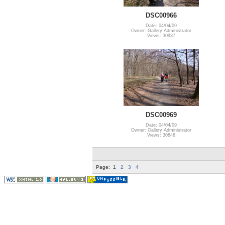
DSC00966
Date: 04/04/09
Owner: Gallery Administrator
Views: 30937
DSC00969
Date: 04/04/09
Owner: Gallery Administrator
Views: 30846
Page:
1
2
3
4