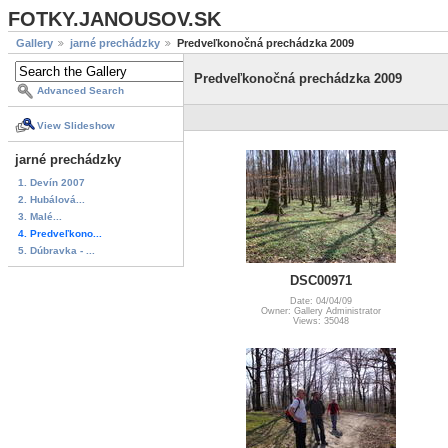
FOTKY.JANOUSOV.SK
Gallery
jarné prechádzky
Predveľkonočná prechádzka 2009
Predveľkonočná prechádzka 2009
Advanced Search
View Slideshow
jarné prechádzky
1. Devín 2007
2. Hubálová...
3. Malé...
4. Predveľkono...
5. Dúbravka - ...
DSC00971
Date: 04/04/09
Owner: Gallery Administrator
Views: 35048