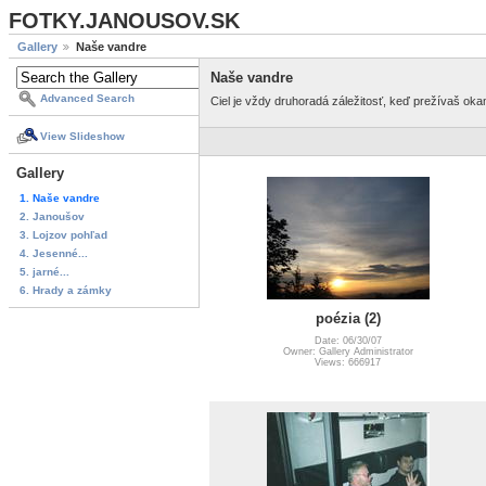
FOTKY.JANOUSOV.SK
Gallery
Naše vandre
Naše vandre
Advanced Search
Ciel je vždy druhoradá záležitosť, keď prežívaš ok
View Slideshow
Gallery
1. Naše vandre
2. Janoušov
3. Lojzov pohľad
4. Jesenné...
5. jarné...
6. Hrady a zámky
poézia (2)
Date: 06/30/07
Owner: Gallery Administrator
Views: 666917