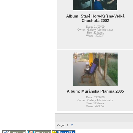
Album: Staré Hory-Krížna-Veľká
Chochuľa 2002
Date: 01/05/09
Owner: Gallery Administrator
Size: 22 items
Views: 362534
Album: Muránska Planina 2005
Date: 03/09/08
Owner: Gallery Administrator
Size: 52 items
Views: 493659
Page:
1
2