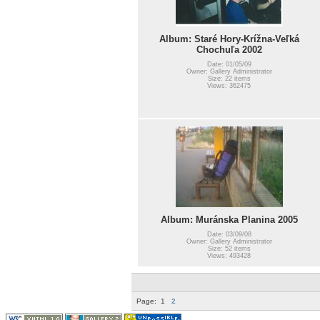
Album: Staré Hory-Krížna-Veľká
Chochuľa 2002
Date: 01/05/09
Owner: Gallery Administrator
Size: 22 items
Views: 362475
Album: Muránska Planina 2005
Date: 03/09/08
Owner: Gallery Administrator
Size: 52 items
Views: 493428
Page:
1
2