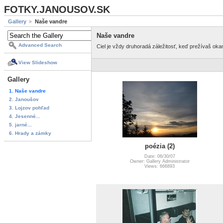
FOTKY.JANOUSOV.SK
Gallery
Naše vandre
Naše vandre
Advanced Search
Ciel je vždy druhoradá záležitosť, keď prežívaš ok
View Slideshow
Gallery
1. Naše vandre
2. Janoušov
3. Lojzov pohľad
4. Jesenné...
5. jarné...
6. Hrady a zámky
poézia (2)
Date: 06/30/07
Owner: Gallery Administrator
Views: 666893