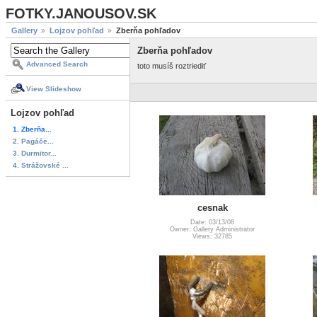
FOTKY.JANOUSOV.SK
Gallery
Lojzov pohľad
Zberňa pohľadov
Zberňa pohľadov
Advanced Search
toto musíš roztriediť
View Slideshow
Lojzov pohľad
1. Zberňa...
2. Pagáče...
3. Durmitor...
4. Strážovské ...
cesnak
Date: 03/13/08
Owner: Gallery Administrator
Views: 32785