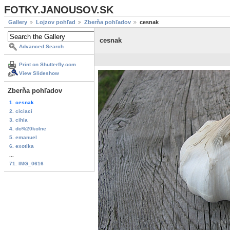
FOTKY.JANOUSOV.SK
Gallery
Lojzov pohľad
Zberňa pohľadov
cesnak
cesnak
Advanced Search
Print on Shutterfly.com
View Slideshow
Zberňa pohľadov
1. cesnak
2. ciciaci
3. cihla
4. do%20kolne
5. emanuel
6. exotika
...
71. IMG_0616