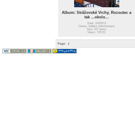
Album: Strážovské Vrchy, Rozsutec a
tak ...okolo...
Date: 10/05/13
Owner: Gallery Administrator
Size: 107 items
Views: 735721
Page:
1