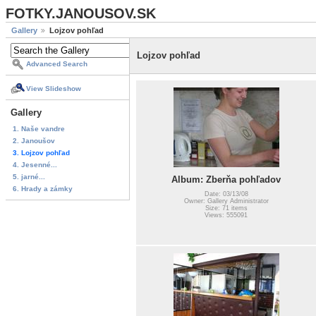
FOTKY.JANOUSOV.SK
Gallery
Lojzov pohľad
Lojzov pohľad
Advanced Search
View Slideshow
Gallery
1. Naše vandre
2. Janoušov
3. Lojzov pohľad
4. Jesenné...
5. jarné...
Album: Zberňa pohľadov
6. Hrady a zámky
Date: 03/13/08
Owner: Gallery Administrator
Size: 71 items
Views: 555091