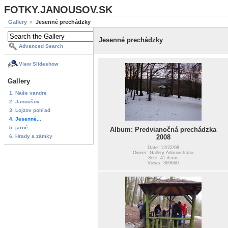
FOTKY.JANOUSOV.SK
Gallery
Jesenné prechádzky
Jesenné prechádzky
Advanced Search
View Slideshow
Gallery
1. Naše vandre
2. Janoušov
3. Lojzov pohľad
4. Jesenné...
5. jarné...
Album: Predvianočná prechádzka
6. Hrady a zámky
2008
Date: 12/22/08
Owner: Gallery Administrator
Size: 41 items
Views: 369660