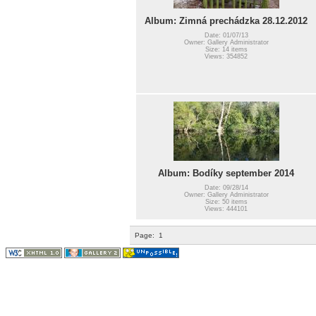
Album: Zimná prechádzka 28.12.2012
Date: 01/07/13
Owner: Gallery Administrator
Size: 14 items
Views: 354852
Album: Bodíky september 2014
Date: 09/28/14
Owner: Gallery Administrator
Size: 50 items
Views: 444101
Page:
1