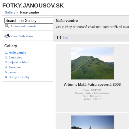
FOTKY.JANOUSOV.SK
Gallery
Naše vandre
Naše vandre
Advanced Search
Ciel je vždy druhoradá záležitosť, keď prežívaš ok
View Slideshow
first
Gallery
1. Naše vandre
2. Janoušov
3. Lojzov pohľad
4. Jesenné...
5. jarné...
6. Hrady a zámky
Album: Malá Fatra severná 2008
Date: 08/17/08
Owner: Gallery Administrator
Size: 168 items
Views: 726318