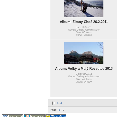
Album: Zimný Choč 26.2.2011
Date: 02/27/11
Owner: Gallery Administrator
Size: 67 items
Views: 389113
Album: Veľký a Malý Rozsutec 2013
Date: 06/23/13
Owner: Gallery Administrator
Size: 46 items
Views: 244230
first
Page:
1
2