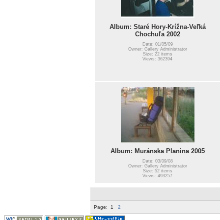
Album: Staré Hory-Krížna-Veľká
Chochuľa 2002
Date: 01/05/09
Owner: Gallery Administrator
Size: 22 items
Views: 362394
Album: Muránska Planina 2005
Date: 03/09/08
Owner: Gallery Administrator
Size: 52 items
Views: 493257
Page:
1
2