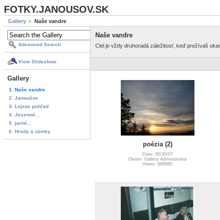
FOTKY.JANOUSOV.SK
Gallery
Naše vandre
Naše vandre
Advanced Search
Ciel je vždy druhoradá záležitosť, keď prežívaš ok
View Slideshow
Gallery
1. Naše vandre
2. Janoušov
3. Lojzov pohľad
4. Jesenné...
5. jarné...
6. Hrady a zámky
poézia (2)
Date: 06/30/07
Owner: Gallery Administrator
Views: 666865