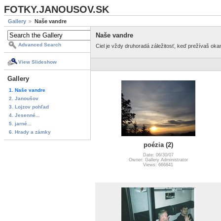
FOTKY.JANOUSOV.SK
Gallery
Naše vandre
Naše vandre
Advanced Search
Ciel je vždy druhoradá záležitosť, keď prežívaš ok
View Slideshow
Gallery
1. Naše vandre
2. Janoušov
3. Lojzov pohľad
4. Jesenné...
5. jarné...
6. Hrady a zámky
poézia (2)
Date: 06/30/07
Owner: Gallery Administrator
Views: 666841