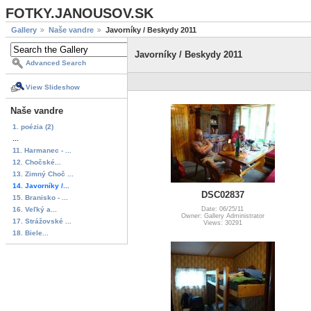
FOTKY.JANOUSOV.SK
Gallery
Naše vandre
Javorníky / Beskydy 2011
Javorníky / Beskydy 2011
Advanced Search
View Slideshow
Naše vandre
1. poézia (2)
...
11. Harmanec - ...
12. Chočské...
13. Zimný Choč ...
14. Javorníky /...
DSC02837
15. Branisko - ...
16. Veľký a...
Date: 06/25/11
Owner: Gallery Administrator
17. Strážovské ...
Views: 30291
18. Biele...