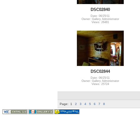
DSC02840
Date: 06/25/11
Owner: Gallery Administrator
Views: 26481
DSC02844
Date: 06/25/11
Owner: Gallery Administrator
Views: 25724
Page:
1
2
3
4
5
6
7
8