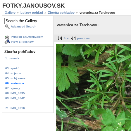
FOTKY.JANOUSOV.SK
Gallery
Lojzov pohľad
Zberňa pohľadov
vretenica za Terchovou
vretenica za Terchovou
Advanced Search
Print on Shutterfly.com
first
previous
View Slideshow
Zberňa pohľadov
1. cesnak
...
63. spúšť
64. to je on
65. tu bývame
66. vretenica...
67. výrezy
68. IMG_0635
69. IMG_0642
...
71. IMG_0616