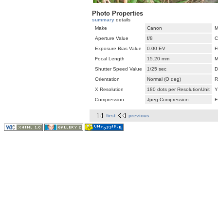
Photo Properties
summary
details
Make
Canon
M
Aperture Value
f/8
C
Exposure Bias Value
0.00 EV
F
Focal Length
15.20 mm
M
Shutter Speed Value
1/25 sec
D
Orientation
Normal (O deg)
R
X Resolution
180 dots per ResolutionUnit
Y
Compression
Jpeg Compression
E
first
previous