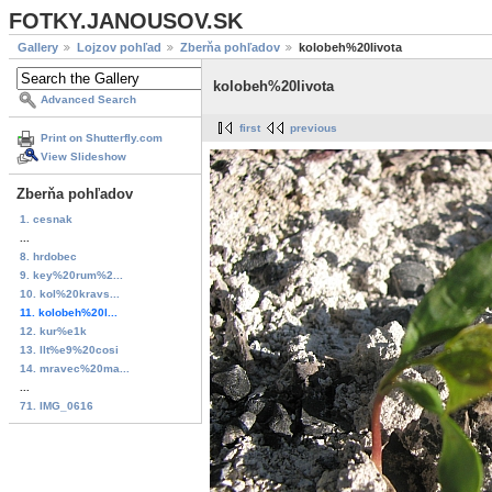
FOTKY.JANOUSOV.SK
Gallery
Lojzov pohľad
Zberňa pohľadov
kolobeh%20livota
kolobeh%20livota
Advanced Search
first
previous
Print on Shutterfly.com
View Slideshow
Zberňa pohľadov
1. cesnak
...
8. hrdobec
9. key%20rum%2...
10. kol%20kravs...
11. kolobeh%20l...
12. kur%e1k
13. llt%e9%20cosi
14. mravec%20ma...
...
71. IMG_0616