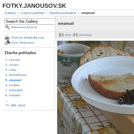
FOTKY.JANOUSOV.SK
Gallery
Lojzov pohľad
Zberňa pohľadov
emanuel
emanuel
Advanced Search
first
previous
Print on Shutterfly.com
View Slideshow
Zberňa pohľadov
1. cesnak
2. ciciaci
3. cihla
4. do%20kolne
5. emanuel
6. exotika
7. hr%edbik
8. hrdobec
...
71. IMG_0616