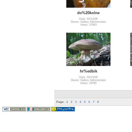
do%20kolne
Date: 03/13/08
Owner: Gallery Administrator
Views: 27883
hr%edbik
Date: 03/13/08
Owner: Gallery Administrator
Views: 29785
Page:
1
2
3
4
5
6
7
8