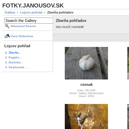
FOTKY.JANOUSOV.SK
Gallery
Lojzov pohľad
Zberňa pohľadov
Zberňa pohľadov
Advanced Search
toto musíš roztriediť
View Slideshow
Lojzov pohľad
1. Zberňa...
2. Pagáče...
3. Durmitor...
4. Strážovské ...
cesnak
Date: 03/13/08
Owner: Gallery Administrator
Views: 32811