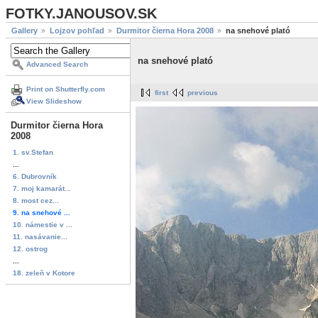
FOTKY.JANOUSOV.SK
Gallery
Lojzov pohľad
Durmitor čierna Hora 2008
na snehové plató
na snehové plató
Advanced Search
Print on Shutterfly.com
first
previous
View Slideshow
Durmitor čierna Hora
2008
1. sv.Stefan
...
6. Dubrovník
7. moj kamarát...
8. most cez...
9. na snehové ...
10. námestie v ...
11. nasávanie...
12. ostrog
...
18. zeleň v Kotore