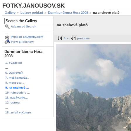
FOTKY.JANOUSOV.SK
Gallery
Lojzov pohľad
Durmitor čierna Hora 2008
na snehové plató
na snehové plató
Advanced Search
Print on Shutterfly.com
first
previous
View Slideshow
Durmitor čierna Hora
2008
1. sv.Stefan
...
6. Dubrovník
7. moj kamarát...
8. most cez...
9. na snehové ...
10. námestie v ...
11. nasávanie...
12. ostrog
...
18. zeleň v Kotore