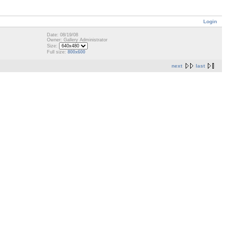
Login
Date: 08/19/08
Owner: Gallery Administrator
Size:
Full size:
800x600
next
last