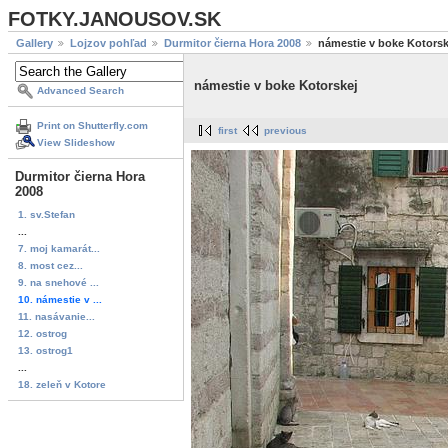
FOTKY.JANOUSOV.SK
Gallery
Lojzov pohľad
Durmitor čierna Hora 2008
námestie v boke Kotorsk
námestie v boke Kotorskej
Advanced Search
Print on Shutterfly.com
first
previous
View Slideshow
Durmitor čierna Hora
2008
1. sv.Stefan
...
7. moj kamarát...
8. most cez...
9. na snehové ...
10. námestie v ...
11. nasávanie...
12. ostrog
13. ostrog1
...
18. zeleň v Kotore