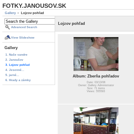
FOTKY.JANOUSOV.SK
Gallery
Lojzov pohľad
Lojzov pohľad
Advanced Search
View Slideshow
Gallery
1. Naše vandre
2. Janoušov
3. Lojzov pohľad
4. Jesenné...
5. jarné...
Album: Zberňa pohľadov
6. Hrady a zámky
Date: 03/13/08
Owner: Gallery Administrator
Size: 71 items
Views: 555593