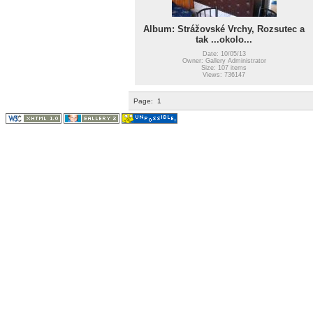
Album: Strážovské Vrchy, Rozsutec a
tak ...okolo...
Date: 10/05/13
Owner: Gallery Administrator
Size: 107 items
Views: 736147
Page:
1