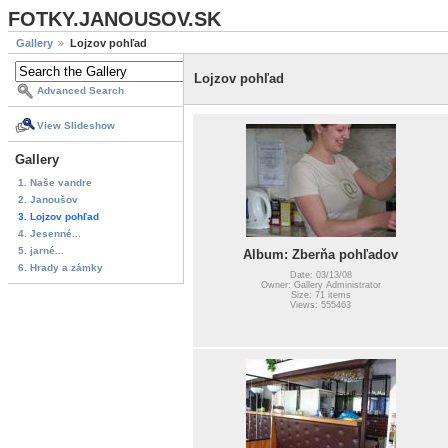
FOTKY.JANOUSOV.SK
Gallery
Lojzov pohľad
Lojzov pohľad
Advanced Search
View Slideshow
Gallery
1. Naše vandre
2. Janoušov
3. Lojzov pohľad
4. Jesenné...
5. jarné...
Album: Zberňa pohľadov
6. Hrady a zámky
Date: 03/13/08
Owner: Gallery Administrator
Size: 71 items
Views: 555463