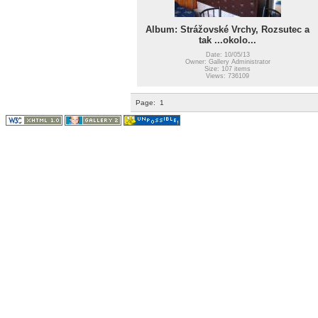
Album: Strážovské Vrchy, Rozsutec a
tak ...okolo...
Date: 10/05/13
Owner: Gallery Administrator
Size: 107 items
Views: 736109
Page:
1