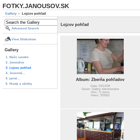
FOTKY.JANOUSOV.SK
Gallery
Lojzov pohľad
Lojzov pohľad
Advanced Search
View Slideshow
Gallery
1. Naše vandre
2. Janoušov
3. Lojzov pohľad
4. Jesenné...
5. jarné...
Album: Zberňa pohľadov
6. Hrady a zámky
Date: 03/13/08
Owner: Gallery Administrator
Size: 71 items
Views: 555002