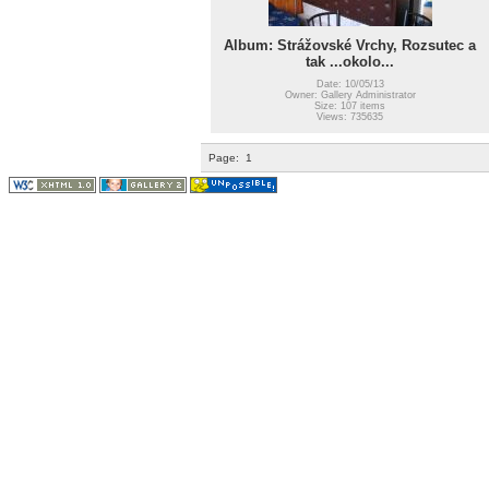
Album: Strážovské Vrchy, Rozsutec a
tak ...okolo...
Date: 10/05/13
Owner: Gallery Administrator
Size: 107 items
Views: 735635
Page:
1