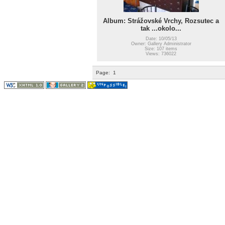
Album: Strážovské Vrchy, Rozsutec a
tak ...okolo...
Date: 10/05/13
Owner: Gallery Administrator
Size: 107 items
Views: 736022
Page:
1