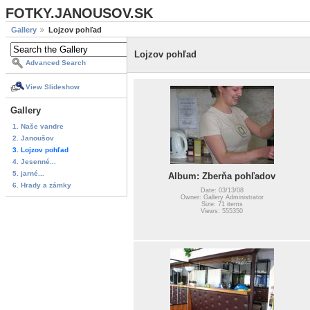
FOTKY.JANOUSOV.SK
Gallery
Lojzov pohľad
Lojzov pohľad
Advanced Search
View Slideshow
Gallery
1. Naše vandre
2. Janoušov
3. Lojzov pohľad
4. Jesenné...
5. jarné...
Album: Zberňa pohľadov
6. Hrady a zámky
Date: 03/13/08
Owner: Gallery Administrator
Size: 71 items
Views: 555350