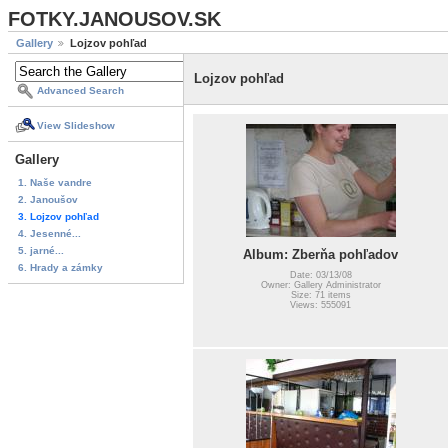
FOTKY.JANOUSOV.SK
Gallery
Lojzov pohľad
Lojzov pohľad
Advanced Search
View Slideshow
Gallery
1. Naše vandre
2. Janoušov
3. Lojzov pohľad
4. Jesenné...
5. jarné...
Album: Zberňa pohľadov
6. Hrady a zámky
Date: 03/13/08
Owner: Gallery Administrator
Size: 71 items
Views: 555091