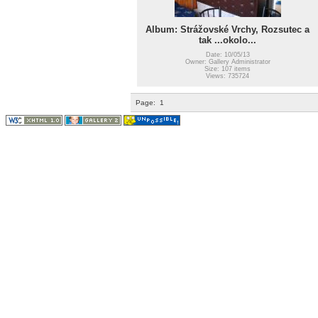
Album: Strážovské Vrchy, Rozsutec a
tak ...okolo...
Date: 10/05/13
Owner: Gallery Administrator
Size: 107 items
Views: 735724
Page:
1