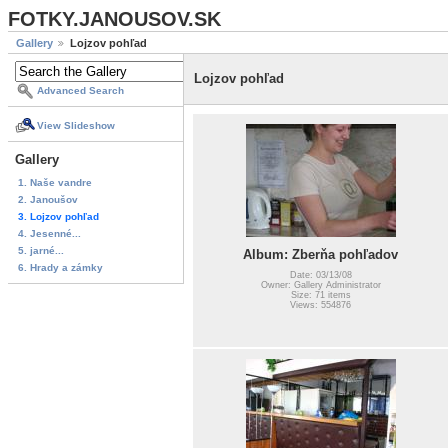
FOTKY.JANOUSOV.SK
Gallery
Lojzov pohľad
Lojzov pohľad
Advanced Search
View Slideshow
Gallery
1. Naše vandre
2. Janoušov
3. Lojzov pohľad
4. Jesenné...
5. jarné...
Album: Zberňa pohľadov
6. Hrady a zámky
Date: 03/13/08
Owner: Gallery Administrator
Size: 71 items
Views: 554876