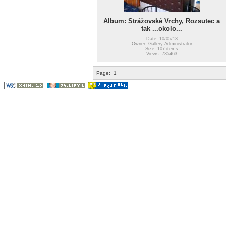
Album: Strážovské Vrchy, Rozsutec a
tak ...okolo...
Date: 10/05/13
Owner: Gallery Administrator
Size: 107 items
Views: 735463
Page:
1