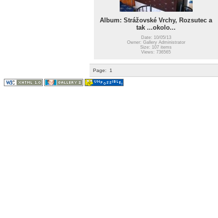
Album: Strážovské Vrchy, Rozsutec a
tak ...okolo...
Date: 10/05/13
Owner: Gallery Administrator
Size: 107 items
Views: 736565
Page:
1