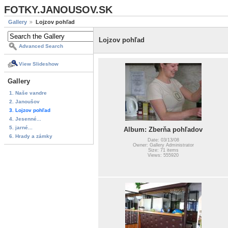
FOTKY.JANOUSOV.SK
Gallery
Lojzov pohľad
Lojzov pohľad
Advanced Search
View Slideshow
Gallery
1. Naše vandre
2. Janoušov
3. Lojzov pohľad
4. Jesenné...
5. jarné...
Album: Zberňa pohľadov
6. Hrady a zámky
Date: 03/13/08
Owner: Gallery Administrator
Size: 71 items
Views: 555920