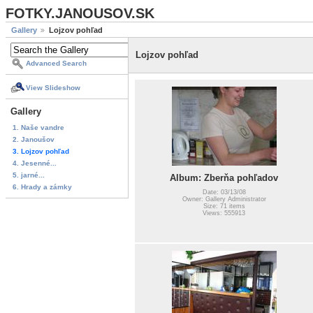
FOTKY.JANOUSOV.SK
Gallery
Lojzov pohľad
Lojzov pohľad
Advanced Search
View Slideshow
Gallery
1. Naše vandre
2. Janoušov
3. Lojzov pohľad
4. Jesenné...
5. jarné...
Album: Zberňa pohľadov
6. Hrady a zámky
Date: 03/13/08
Owner: Gallery Administrator
Size: 71 items
Views: 555913