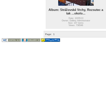
Album: Strážovské Vrchy, Rozsutec a
tak ...okolo...
Date: 10/05/13
Owner: Gallery Administrator
Size: 107 items
Views: 736546
Page:
1