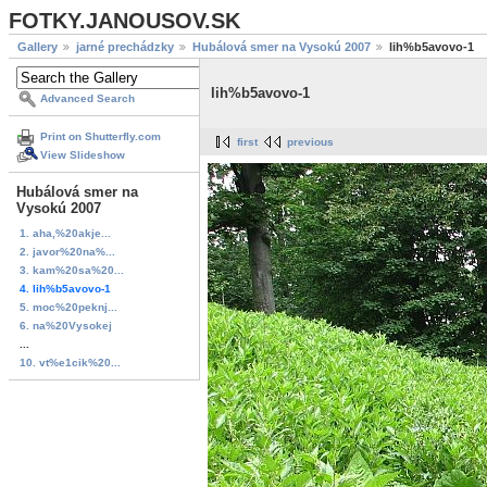
FOTKY.JANOUSOV.SK
Gallery
jarné prechádzky
Hubálová smer na Vysokú 2007
lih%b5avovo-1
lih%b5avovo-1
Advanced Search
Print on Shutterfly.com
first
previous
View Slideshow
Hubálová smer na
Vysokú 2007
1. aha,%20akje...
2. javor%20na%...
3. kam%20sa%20...
4. lih%b5avovo-1
5. moc%20peknj...
6. na%20Vysokej
...
10. vt%e1cik%20...