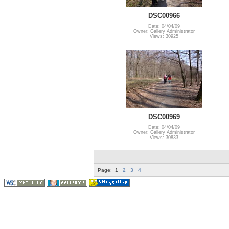
DSC00966
Date: 04/04/09
Owner: Gallery Administrator
Views: 30925
DSC00969
Date: 04/04/09
Owner: Gallery Administrator
Views: 30833
Page:
1
2
3
4