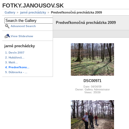
FOTKY.JANOUSOV.SK
Gallery
jarné prechádzky
Predveľkonočná prechádzka 2009
Predveľkonočná prechádzka 2009
Advanced Search
View Slideshow
jarné prechádzky
1. Devín 2007
2. Hubálová...
3. Malé...
4. Predveľkono...
5. Dúbravka - ...
DSC00971
Date: 04/04/09
Owner: Gallery Administrator
Views: 35039