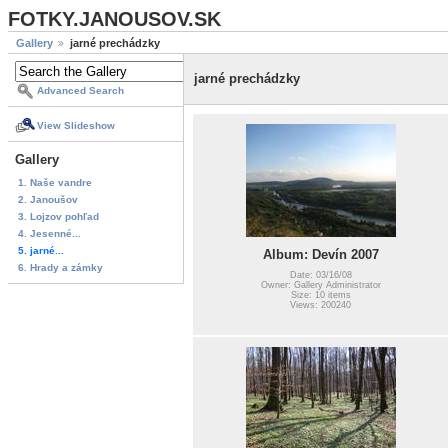
FOTKY.JANOUSOV.SK
Gallery
jarné prechádzky
jarné prechádzky
Advanced Search
View Slideshow
Gallery
1. Naše vandre
2. Janoušov
3. Lojzov pohľad
4. Jesenné...
5. jarné...
Album: Devín 2007
6. Hrady a zámky
Date: 03/16/08
Owner: Gallery Administrator
Size: 10 items
Views: 200240