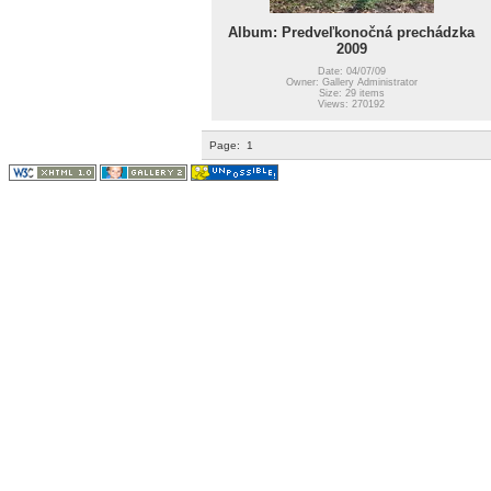
Album: Predveľkonočná prechádzka
2009
Date: 04/07/09
Owner: Gallery Administrator
Size: 29 items
Views: 270192
Page:
1