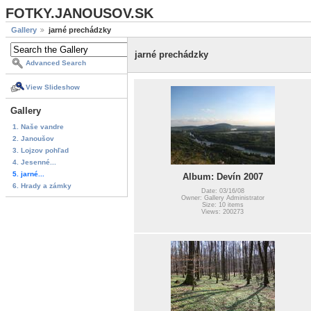
FOTKY.JANOUSOV.SK
Gallery
jarné prechádzky
jarné prechádzky
Advanced Search
View Slideshow
Gallery
1. Naše vandre
2. Janoušov
3. Lojzov pohľad
4. Jesenné...
5. jarné...
Album: Devín 2007
6. Hrady a zámky
Date: 03/16/08
Owner: Gallery Administrator
Size: 10 items
Views: 200273