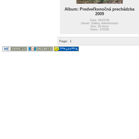
Album: Predveľkonočná prechádzka
2009
Date: 04/07/09
Owner: Gallery Administrator
Size: 29 items
Views: 270256
Page:
1