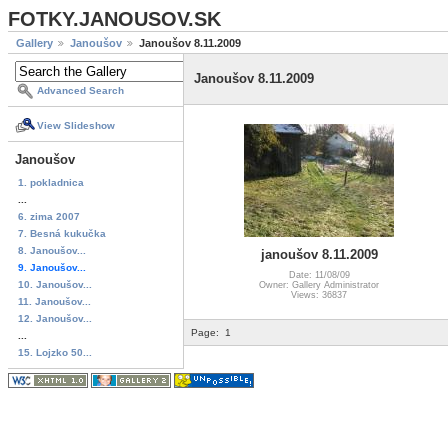
FOTKY.JANOUSOV.SK
Gallery
Janoušov
Janoušov 8.11.2009
Janoušov 8.11.2009
Advanced Search
View Slideshow
Janoušov
1. pokladnica
...
6. zima 2007
7. Besná kukučka
8. Janoušov...
janoušov 8.11.2009
9. Janoušov...
Date: 11/08/09
10. Janoušov...
Owner: Gallery Administrator
Views: 36837
11. Janoušov...
12. Janoušov...
Page:
1
...
15. Lojzko 50...