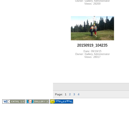
Owner: Gallery Administrator
Views: 29200
20150919_104235
Date: 09/19/15
Owner: Gallery Administrator
Views: 28017
Page:
1
2
3
4