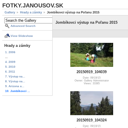
FOTKY.JANOUSOV.SK
Gallery
Hrady a zámky
Jombíkovci výstup na Poľanu 2015
Jombíkovci výstup na Poľanu 2015
Advanced Search
View Slideshow
Hrady a zámky
1. 2006
...
4. 2009
5. 2010
20150919_104039
6. 2011
7. Výstup na...
Date: 09/19/15
Owner: Gallery Administrator
8. Výstup na...
Views: 33385
9. Arizona a...
10. Jombíkovci ...
20150919_104324
Date: 09/19/15