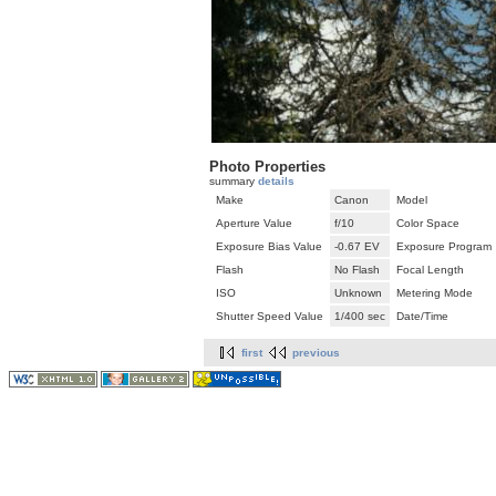
Photo Properties
summary
details
Make
Canon
Model
Aperture Value
f/10
Color Space
Exposure Bias Value
-0.67 EV
Exposure Program
Flash
No Flash
Focal Length
ISO
Unknown
Metering Mode
Shutter Speed Value
1/400 sec
Date/Time
first
previous