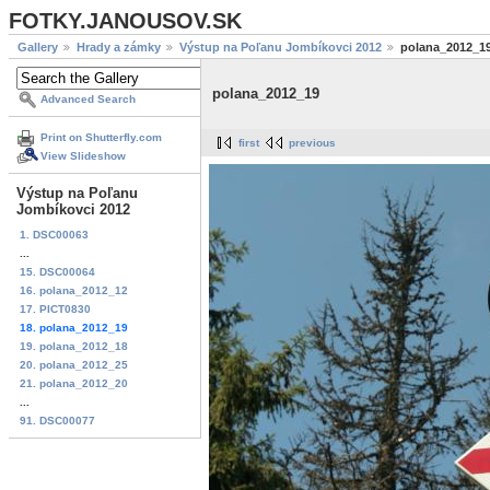
FOTKY.JANOUSOV.SK
Gallery
Hrady a zámky
Výstup na Poľanu Jombíkovci 2012
polana_2012_1
polana_2012_19
Advanced Search
Print on Shutterfly.com
first
previous
View Slideshow
Výstup na Poľanu
Jombíkovci 2012
1. DSC00063
...
15. DSC00064
16. polana_2012_12
17. PICT0830
18. polana_2012_19
19. polana_2012_18
20. polana_2012_25
21. polana_2012_20
...
91. DSC00077