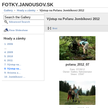
FOTKY.JANOUSOV.SK
Gallery
Hrady a zámky
Výstup na Poľanu Jombíkovci 2012
Výstup na Poľanu Jombíkovci 2012
Advanced Search
first
View Slideshow
Hrady a zámky
1. 2006
...
4. 2009
5. 2010
6. 2011
polana_2012_07
7. Výstup na...
8. Výstup na...
Date: 07/28/12
Owner: Gallery Administrator
9. Arizona a...
Views: 15547
10. Jombíkovci ...