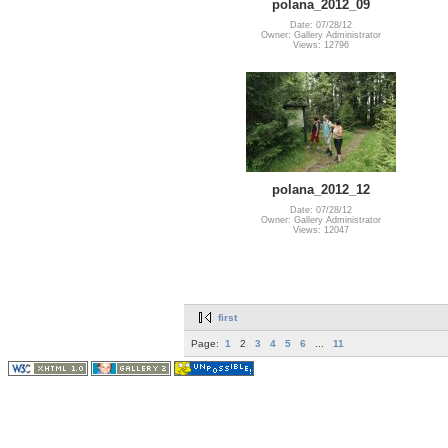
polana_2012_09
Date: 07/28/12
Owner: Gallery Administrator
Views: 12796
polana_2012_12
Date: 07/28/12
Owner: Gallery Administrator
Views: 12047
first
Page:
1
2
3
4
5
6
...
11