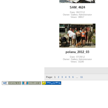
SAM_4624
Date: 06/27/12
Owner: Gallery Administrator
Views: 38817
polana_2012_03
Date: 07/28/12
Owner: Gallery Administrator
Views: 31180
Page:
1
2
3
4
5
6
...
11