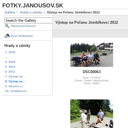
FOTKY.JANOUSOV.SK
Gallery
Hrady a zámky
Výstup na Poľanu Jombíkovci 2012
Výstup na Poľanu Jombíkovci 2012
Advanced Search
View Slideshow
Hrady a zámky
1. 2006
...
4. 2009
5. 2010
DSC00063
6. 2011
7. Výstup na...
Date: 07/28/12
Owner: Gallery Administrator
8. Výstup na...
Views: 46901
9. Arizona a...
10. Jombíkovci ...