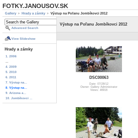
FOTKY.JANOUSOV.SK
Gallery
Hrady a zámky
Výstup na Poľanu Jombíkovci 2012
Výstup na Poľanu Jombíkovci 2012
Advanced Search
View Slideshow
Hrady a zámky
1. 2006
...
4. 2009
5. 2010
DSC00063
6. 2011
7. Výstup na...
Date: 07/28/12
Owner: Gallery Administrator
8. Výstup na...
Views: 46916
9. Arizona a...
10. Jombíkovci ...