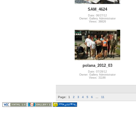
SAM_4624
Date: 06/27/12
Owner: Gallery Administrator
Views: 38826
polana_2012_03
Date: 07/28/12
Owner: Gallery Administrator
Views: 31186
Page:
1
2
3
4
5
6
...
11