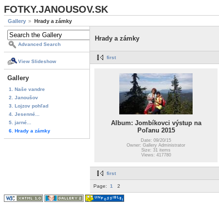
FOTKY.JANOUSOV.SK
Gallery
Hrady a zámky
Hrady a zámky
Advanced Search
first
View Slideshow
Gallery
1. Naše vandre
2. Janoušov
3. Lojzov pohľad
4. Jesenné...
Album: Jombíkovci výstup na
5. jarné...
Poľanu 2015
6. Hrady a zámky
Date: 09/20/15
Owner: Gallery Administrator
Size: 31 items
Views: 417780
first
Page:
1
2