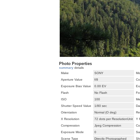
Photo Properties
summary
details
Make
SONY
Mo
Aperture Value
f/8
Co
Exposure Bias Value
0.00 EV
Ex
Flash
No Flash
Fo
ISO
100
Me
Shutter Speed Value
1/80 sec
Da
Orientation
Normal (O deg)
Re
X Resolution
72 dots per ResolutionUnit
Y 
Compression
Jpeg Compression
Co
Exposure Mode
0
Sa
Scene Type
Directly Photographed
Sh