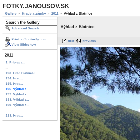
FOTKY.JANOUSOV.SK
Gallery
Hrady a zámky
2011
Výhlad z Blatnice
Výhlad z Blatnice
Advanced Search
Print on Shutterfly.com
first
previous
View Slideshow
2011
1. Priprava...
...
193. Hrad Blatnica9
194. Hrad...
195. Hrad...
196. Výhlad z...
197. Výhlad z...
198. Výhlad z...
199. Výhlad z...
...
213. Hrad...