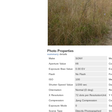
Photo Properties
summary
details
Make
SONY
Mo
Aperture Value
f/8
Co
Exposure Bias Value
0.00 EV
Ex
Flash
No Flash
Fo
ISO
100
Me
Shutter Speed Value
1/200 sec
Da
Orientation
Normal (O deg)
Re
X Resolution
72 dots per ResolutionUnit
Y 
Compression
Jpeg Compression
Co
Exposure Mode
0
Sa
Scene Type
Directly Photographed
Sh