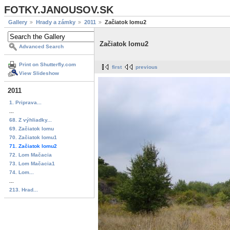
FOTKY.JANOUSOV.SK
Gallery
Hrady a zámky
2011
Začiatok lomu2
Začiatok lomu2
Advanced Search
Print on Shutterfly.com
first
previous
View Slideshow
2011
1. Priprava...
...
68. Z výhliadky...
69. Začiatok lomu
70. Začiatok lomu1
71. Začiatok lomu2
72. Lom Mačacia
73. Lom Mačacia1
74. Lom...
...
213. Hrad...