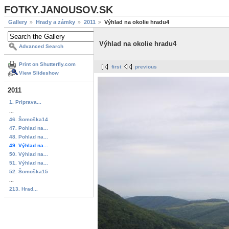
FOTKY.JANOUSOV.SK
Gallery
Hrady a zámky
2011
Výhlad na okolie hradu4
Výhlad na okolie hradu4
Advanced Search
Print on Shutterfly.com
first
previous
View Slideshow
2011
1. Priprava...
...
46. Šomoška14
47. Pohlad na...
48. Pohlad na...
49. Výhlad na...
50. Výhlad na...
51. Výhlad na...
52. Šomoška15
...
213. Hrad...