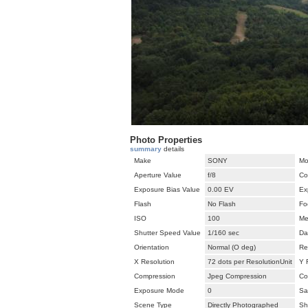
Photo Properties
summary
details
Make
SONY
Mo
Aperture Value
f/8
Co
Exposure Bias Value
0.00 EV
Ex
Flash
No Flash
Fo
ISO
100
Me
Shutter Speed Value
1/160 sec
Da
Orientation
Normal (O deg)
Re
X Resolution
72 dots per ResolutionUnit
Y 
Compression
Jpeg Compression
Co
Exposure Mode
0
Sa
Scene Type
Directly Photographed
Sh