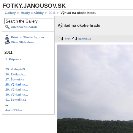
FOTKY.JANOUSOV.SK
Gallery
Hrady a zámky
2011
Výhlad na okolie hradu
Výhlad na okolie hradu
Advanced Search
Print on Shutterfly.com
first
previous
View Slideshow
2011
1. Priprava...
...
25. Vodopád5
26. Začiatok...
27. Šomoška
28. Výhlad na...
29. Výhlad na...
30. Výhlad na...
31. Šomoška1
...
213. Hrad...