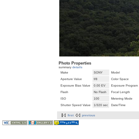
Photo Properties
summary
details
Make
SONY
Model
Aperture Value
f/8
Color Space
Exposure Bias Value
0.00 EV
Exposure Program
Flash
No Flash
Focal Length
ISO
100
Metering Mode
Shutter Speed Value
1/320 sec
Date/Time
first
previous