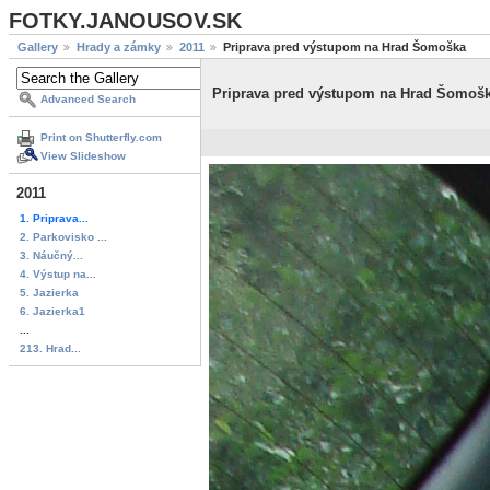
FOTKY.JANOUSOV.SK
Gallery
Hrady a zámky
2011
Priprava pred výstupom na Hrad Šomoška
Priprava pred výstupom na Hrad Šomoš
Advanced Search
Print on Shutterfly.com
View Slideshow
2011
1. Priprava...
2. Parkovisko ...
3. Náučný...
4. Výstup na...
5. Jazierka
6. Jazierka1
...
213. Hrad...