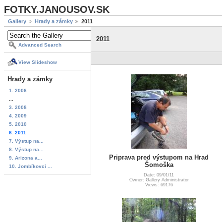
FOTKY.JANOUSOV.SK
Gallery
Hrady a zámky
2011
2011
Advanced Search
View Slideshow
Hrady a zámky
1. 2006
...
3. 2008
4. 2009
5. 2010
6. 2011
7. Výstup na...
8. Výstup na...
Priprava pred výstupom na Hrad
9. Arizona a...
Šomoška
10. Jombíkovci ...
Date: 09/01/11
Owner: Gallery Administrator
Views: 69176