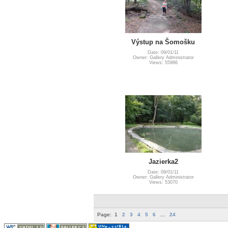
Výstup na Šomošku
Date: 09/01/11
Owner: Gallery Administrator
Views: 55986
Jazierka2
Date: 09/01/11
Owner: Gallery Administrator
Views: 53070
Page:
1
2
3
4
5
6
...
24