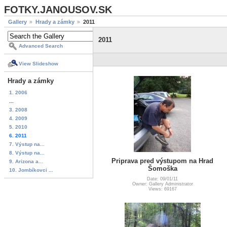
FOTKY.JANOUSOV.SK
Gallery
Hrady a zámky
2011
2011
Advanced Search
View Slideshow
Hrady a zámky
1. 2006
...
3. 2008
4. 2009
5. 2010
6. 2011
7. Výstup na...
8. Výstup na...
Priprava pred výstupom na Hrad
9. Arizona a...
Šomoška
10. Jombíkovci ...
Date: 09/01/11
Owner: Gallery Administrator
Views: 69167