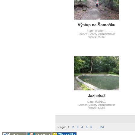
Výstup na Šomošku
Date: 09/01/11
Owner: Gallery Administrator
Views: 55980
Jazierka2
Date: 09/01/11
Owner: Gallery Administrator
Views: 53057
Page:
1
2
3
4
5
6
...
24