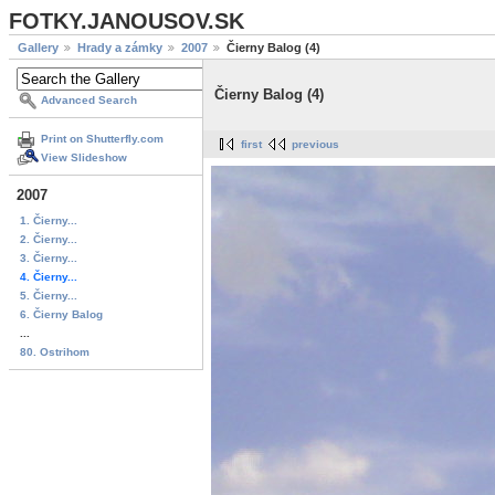
FOTKY.JANOUSOV.SK
Gallery
Hrady a zámky
2007
Čierny Balog (4)
Čierny Balog (4)
Advanced Search
Print on Shutterfly.com
first
previous
View Slideshow
2007
1. Čierny...
2. Čierny...
3. Čierny...
4. Čierny...
5. Čierny...
6. Čierny Balog
...
80. Ostrihom