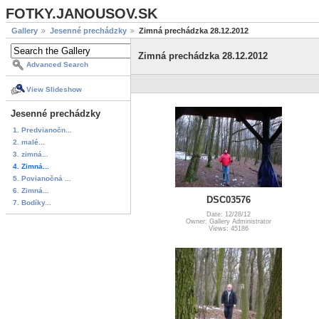
FOTKY.JANOUSOV.SK
Gallery
Jesenné prechádzky
Zimná prechádzka 28.12.2012
Zimná prechádzka 28.12.2012
Advanced Search
View Slideshow
Jesenné prechádzky
1. Predvianočn...
2. malé...
3. zimná...
4. Zimná...
5. Povianočná ...
6. Zimná...
DSC03576
7. Bodíky...
Date: 12/28/12
Owner: Gallery Administrator
Views: 45186