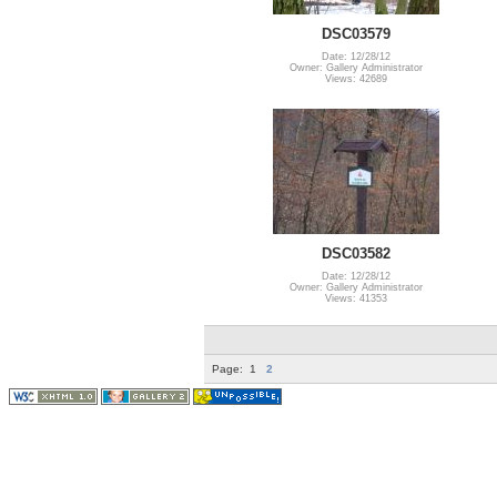
DSC03579
Date: 12/28/12
Owner: Gallery Administrator
Views: 42689
DSC03582
Date: 12/28/12
Owner: Gallery Administrator
Views: 41353
Page:
1
2