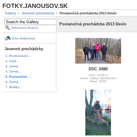
FOTKY.JANOUSOV.SK
Gallery
Jesenné prechádzky
Povianočná prechádzka 2013 Devín
Povianočná prechádzka 2013 Devín
Advanced Search
View Slideshow
Jesenné prechádzky
1. Predvianočn...
2. malé...
3. zimná...
DSC_0480
4. Zimná...
Date: 12/28/13
5. Povianočná ...
Owner: Gallery Administrator
Views: 61520
6. Zimná...
7. Bodíky...