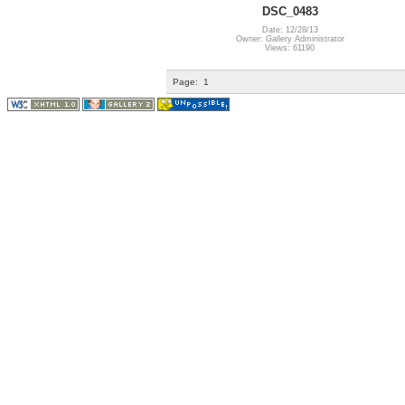
DSC_0483
Date: 12/28/13
Owner: Gallery Administrator
Views: 61190
Page:
1