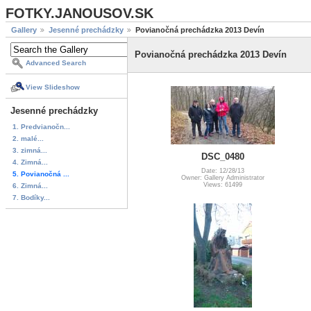
FOTKY.JANOUSOV.SK
Gallery
Jesenné prechádzky
Povianočná prechádzka 2013 Devín
Povianočná prechádzka 2013 Devín
Advanced Search
View Slideshow
Jesenné prechádzky
1. Predvianočn...
2. malé...
3. zimná...
DSC_0480
4. Zimná...
Date: 12/28/13
5. Povianočná ...
Owner: Gallery Administrator
Views: 61499
6. Zimná...
7. Bodíky...