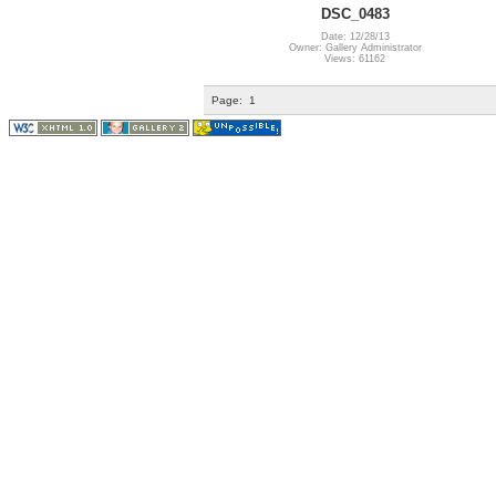
DSC_0483
Date: 12/28/13
Owner: Gallery Administrator
Views: 61162
Page:
1